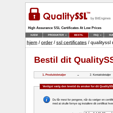
High Assurance SSL Certificates At Low Prices
HJEM
PRODUKTER
BESTIL
FAQ
SU
hjem
/
order
/
ssl certificates
/ qualityssl 
Bestil dit QualityS
1. Produktdetaljer
→
2. Kontaktdetaljer
Venligst vælg den levetid du ønsker for dit QualitySS
Du får mest for pengene, når du vælger en certifikatlevetid på 2 år. Derudover spa
med at skulle fornye og installere dit certifikat hver