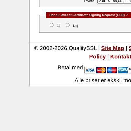
Levetid
Har du lavet et Certificate Signing Request (CSR) ?
Ja
Nej
© 2002-2026 QualitySSL |
Site Map
|
Policy
|
Kontak
Betal med
Alle priser er ekskl. 