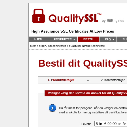
High Assurance SSL Certificates At Low Prices
HJEM
PRODUKTER
BESTIL
FAQ
SU
hjem
/
order
/
ssl certificates
/ qualityssl intranet certificate
Bestil dit QualityS
1. Produktdetaljer
→
2. Kontaktdetaljer
Venligst vælg den levetid du ønsker for dit QualitySS
Du får mest for pengene, når du vælger en certifikatlevetid på 5 år. Derudover spa
med at skulle fornye og installere dit certifikat hver
Levetid