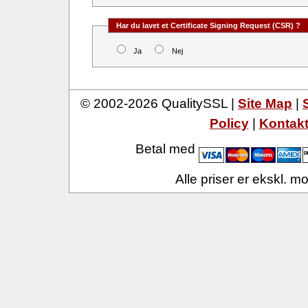
Har du lavet et Certificate Signing Request (CSR) ?
Ja
Nej
© 2002-2026 QualitySSL |
Site Map
|
Policy
|
Kontak
Betal med
Alle priser er ekskl. 