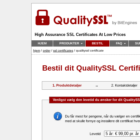
High Assurance SSL Certificates At Low Prices
HJEM
PRODUKTER
BESTIL
FAQ
SU
hjem
/
order
/
ssl certificates
/ qualityssl certificate
Bestil dit QualitySSL Certif
1. Produktdetaljer
→
2. Kontaktdetaljer
Venligst vælg den levetid du ønsker for dit QualitySS
Du får mest for pengene, når du vælger en certifikatlevetid på 5 år. Derudover spa
med at skulle fornye og installere dit certifikat hver
Levetid