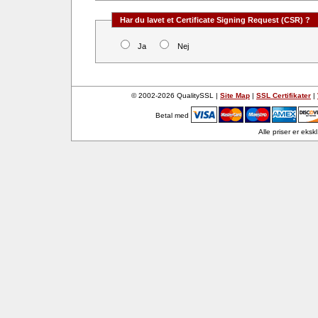
Har du lavet et Certificate Signing Request (CSR) ?
Ja
Nej
© 2002-2026 QualitySSL |
Site Map
|
SSL Certifikater
|
Betal med
Alle priser er eks